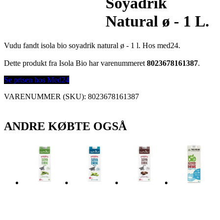
Soyadrik
Natural ø - 1 L.
Vudu fandt isola bio soyadrik natural ø - 1 l. Hos med24.
Dette produkt fra Isola Bio har varenummeret
8023678161387
.
Se prisen hos Med24
VARENUMMER (SKU):
8023678161387
ANDRE KØBTE OGSÅ