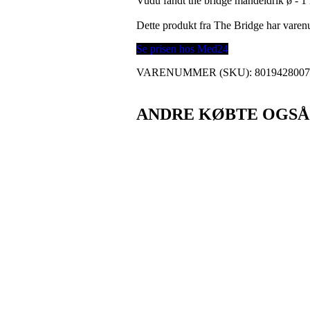
Vudu fandt the bridge mandeldrik ø - 1 
Dette produkt fra The Bridge har var
Se prisen hos Med24
VARENUMMER (SKU):
801942800
ANDRE KØBTE OGSÅ