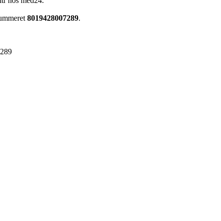
ltr hos med24.
enummeret
8019428007289
.
7289