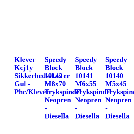
Klever
Speedy
Speedy
Speedy
Kcj1y
Block
Block
Block
Sikkerhedsskærer
10142
10141
10140
Gul -
M8x70
M6x55
M5x45
Phc/Klever
Trykspindel
Trykspindel
Trykspin
Neopren
Neopren
Neopren
-
-
-
Diesella
Diesella
Diesella