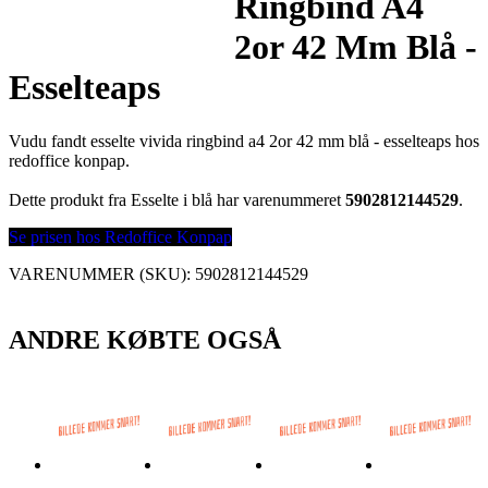
Ringbind A4
2or 42 Mm Blå -
Esselteaps
Vudu fandt esselte vivida ringbind a4 2or 42 mm blå - esselteaps hos
redoffice konpap.
Dette produkt fra Esselte i blå har varenummeret
5902812144529
.
Se prisen hos Redoffice Konpap
VARENUMMER (SKU):
5902812144529
ANDRE KØBTE OGSÅ