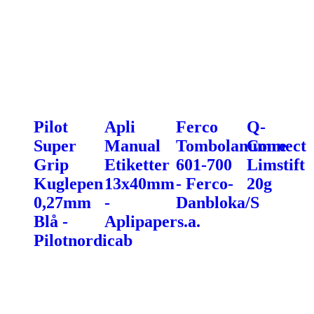
Pilot
Apli
Ferco
Q-
Super
Manual
Tombolanumre
Connect
Grip
Etiketter
601-700
Limstift
Kuglepen
13x40mm
- Ferco-
20g
0,27mm
-
Danbloka/S
Blå -
Aplipapers.a.
Pilotnordicab