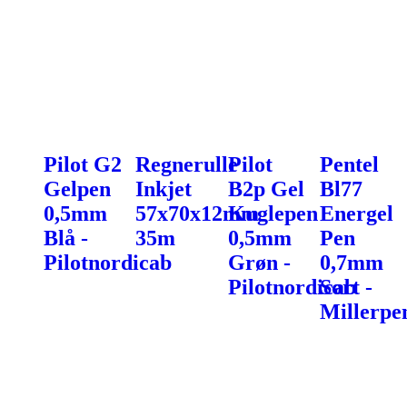
Pilot G2
Regnerulle
Pilot
Pentel
Gelpen
Inkjet
B2p Gel
Bl77
0,5mm
57x70x12mm
Kuglepen
Energel
Blå -
35m
0,5mm
Pen
Pilotnordicab
Grøn -
0,7mm
Pilotnordicab
Sort -
Millerpe