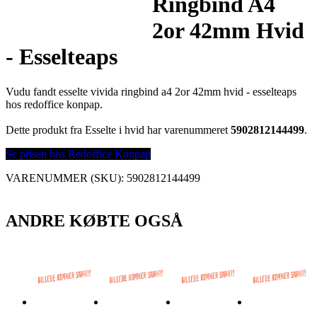
Ringbind A4
2or 42mm Hvid
- Esselteaps
Vudu fandt esselte vivida ringbind a4 2or 42mm hvid - esselteaps
hos redoffice konpap.
Dette produkt fra Esselte i hvid har varenummeret
5902812144499
.
Se prisen hos Redoffice Konpap
VARENUMMER (SKU):
5902812144499
ANDRE KØBTE OGSÅ