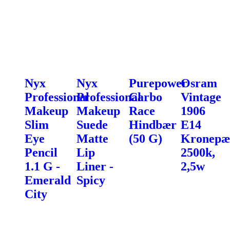
Nyx
Nyx
Purepower
Osram
Professional
Professional
Carbo
Vintage
Makeup
Makeup
Race
1906
Slim
Suede
Hindbær
E14
Eye
Matte
(50 G)
Kronepæ
Pencil
Lip
2500k,
1.1 G -
Liner -
2,5w
Emerald
Spicy
City