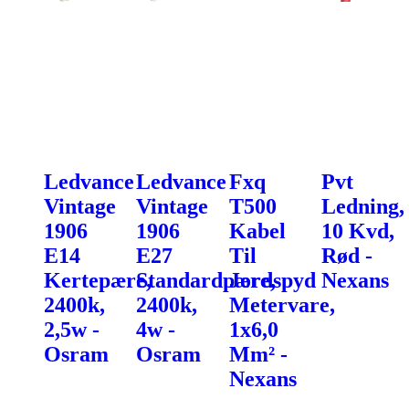
Ledvance
Ledvance
Fxq
Pvt
Vintage
Vintage
T500
Ledning,
1906
1906
Kabel
10 Kvd,
E14
E27
Til
Rød -
Kertepære,
Standardpære,
Jordspyd
Nexans
2400k,
2400k,
Metervare,
2,5w -
4w -
1x6,0
Osram
Osram
Mm² -
Nexans