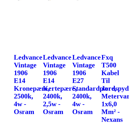
Ledvance
Ledvance
Ledvance
Fxq
Vintage
Vintage
Vintage
T500
1906
1906
1906
Kabel
E14
E14
E27
Til
Kronepære,
Kertepære,
Standardpære,
Jordspyd
2500k,
2400k,
2400k,
Metervar
4w -
2,5w -
4w -
1x6,0
Osram
Osram
Osram
Mm² -
Nexans