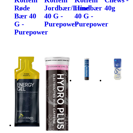
Røde
Jordbær/Lime
Hindbær
40g
Bær 40
40 G -
40 G -
G -
Purepower
Purepower
Purepower