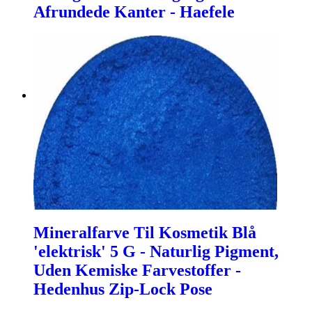
Afrundede Kanter - Haefele
Mineralfarve Til Kosmetik Blå
'elektrisk' 5 G - Naturlig Pigment,
Uden Kemiske Farvestoffer -
Hedenhus Zip-Lock Pose