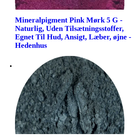
Mineralpigment Pink Mørk 5 G -
Naturlig, Uden Tilsætningsstoffer,
Egnet Til Hud, Ansigt, Læber, øjne -
Hedenhus